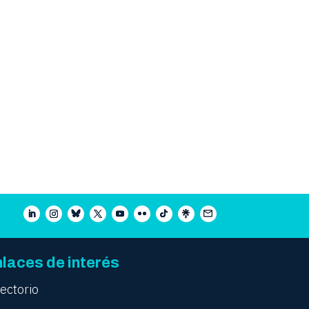
laces de interés
rectorio