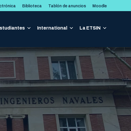
ctrónica
Biblioteca
Tablón de anuncios
Moodle
studiantes
studiantes
International
International
La ETSIN
La ETSIN