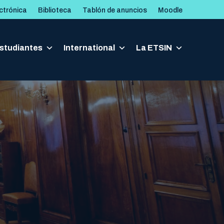
ctrónica
Biblioteca
Tablón de anuncios
Moodle
studiantes
studiantes
International
International
La ETSIN
La ETSIN