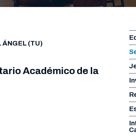
Eq
 ÁNGEL (TU)
S
Je
tario Académico de la
In
Re
E
In
C