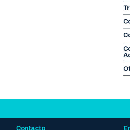
Tr
Co
C
C
A
O
Contacto
En