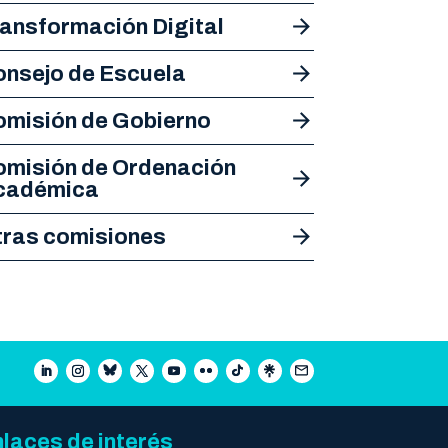
ansformación Digital
nsejo de Escuela
omisión de Gobierno
omisión de Ordenación
cadémica
tras comisiones
laces de interés