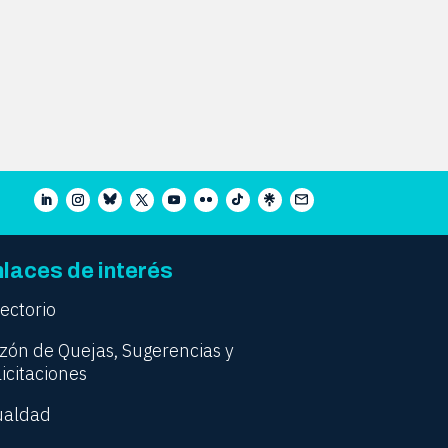
laces de interés
rectorio
zón de Quejas, Sugerencias y
licitaciones
ualdad