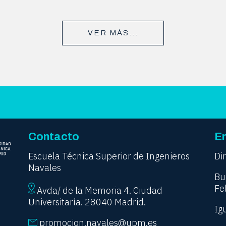
VER MÁS...
Contacto
En
Escuela Técnica Superior de Ingenieros
Di
Navales
Bu
Fe
Avda/ de la Memoria 4. Ciudad
Universitaría. 28040 Madrid.
Ig
promocion.navales@upm.es