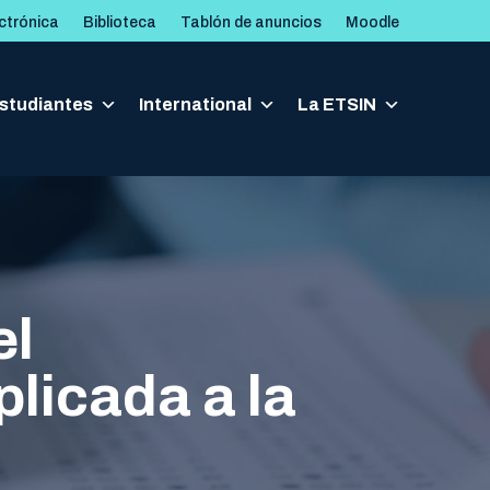
ctrónica
Biblioteca
Tablón de anuncios
Moodle
studiantes
studiantes
International
International
La ETSIN
La ETSIN
el
licada a la